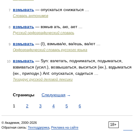
взмывать
— опускаться снижаться …
7
Словарь антонимов
взмывать
— взмыв ать, аю, ает …
8
Русский орфографический словарь
взмывать
— (I), взмыва/ю, ва/ешь, ва/ют …
9
Орфографический словарь русского языка
взмывать
— Syn: взлетать, подниматься, подыматься,
10
взвиваться (усил.), возвышаться, выситься (кн.), вздыматься
(кн., приподн.) Ant: опускаться, садиться …
Тезаурус русской деловой лексики
Страницы
Следующая
→
1
2
3
4
5
6
© Академик, 2000-2026
18+
Обратная связь:
Техподдержка
,
Реклама на сайте