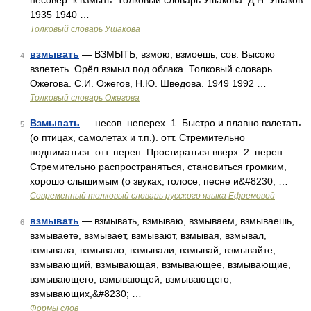
несовер. к взмыть. Толковый словарь Ушакова. Д.Н. Ушаков.
1935 1940 …
Толковый словарь Ушакова
взмывать
— ВЗМЫТЬ, взмою, взмоешь; сов. Высоко
4
взлететь. Орёл взмыл под облака. Толковый словарь
Ожегова. С.И. Ожегов, Н.Ю. Шведова. 1949 1992 …
Толковый словарь Ожегова
Взмывать
— несов. неперех. 1. Быстро и плавно взлетать
5
(о птицах, самолетах и т.п.). отт. Стремительно
подниматься. отт. перен. Простираться вверх. 2. перен.
Стремительно распространяться, становиться громким,
хорошо слышимым (о звуках, голосе, песне и&#8230; …
Современный толковый словарь русского языка Ефремовой
взмывать
— взмывать, взмываю, взмываем, взмываешь,
6
взмываете, взмывает, взмывают, взмывая, взмывал,
взмывала, взмывало, взмывали, взмывай, взмывайте,
взмывающий, взмывающая, взмывающее, взмывающие,
взмывающего, взмывающей, взмывающего,
взмывающих,&#8230; …
Формы слов